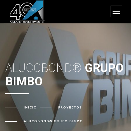
ALUCOBOND®
GRUPO
BIMBO
INICIO
PROYECTOS
ALUCOBOND® GRUPO BIMBO