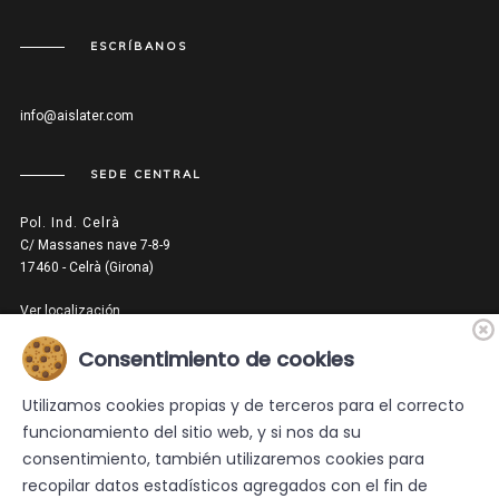
ESCRÍBANOS
info@aislater.com
SEDE CENTRAL
Pol. Ind. Celrà
C/ Massanes nave 7-8-9
17460 - Celrà (Girona)
Ver localización
Consentimiento de cookies
DISTRIBUIDOR
Utilizamos cookies propias y de terceros para el correcto
funcionamiento del sitio web, y si nos da su
consentimiento, también utilizaremos cookies para
recopilar datos estadísticos agregados con el fin de