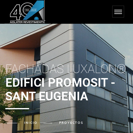
FACHADAS LUXALON®
EDIFICI PROMOSIT -
SANT EUGENIA
INICIO
PROYECTOS