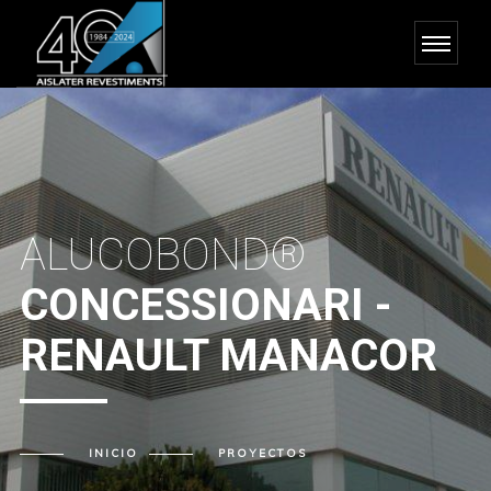
ALUCOBOND®
CONCESSIONARI -
RENAULT MANACOR
INICIO
PROYECTOS