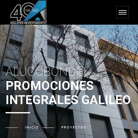
ALUCOBOND®
PROMOCIONES
INTEGRALES GALILEO
INICIO
PROYECTOS