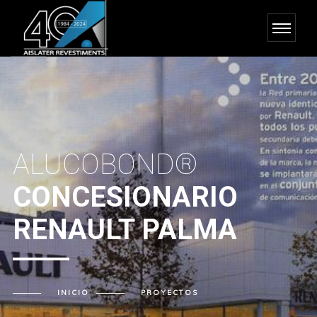
ALUCOBOND®
CONCESIONARIO
RENAULT PALMA
INICIO
PROYECTOS