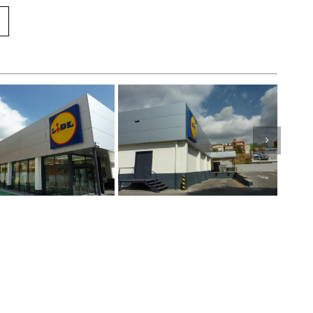
CRÍBANOS
SEDE CENTRAL
Pol. Ind. Celrà
.com
C/ Massanes nave 7-8-9