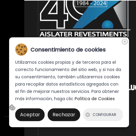
Consentimiento de cookies
Desde 1984, Una empresa donde convergen los
productos y servicios para la Arquitectura, la
Utilizamos cookies propias y de terceros para el
Decoración y el Diseño. Especialistas en
correcto funcionamiento del sitio web, y si nos da
revestimientos arquitectónicos.
su consentimiento, también utilizaremos cookies
para recopilar datos estadísticos agregados con
DISTRIBUIDOR
el fin de mejorar nuestros servicios. Para obtener
más información, haga clic
Política de Cookies
Aceptar
Rechazar
CONFIGURAR