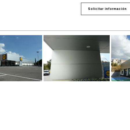
Solicitar información
LLÁMENOS
ES
+34 972 23 60 00
info@aislater